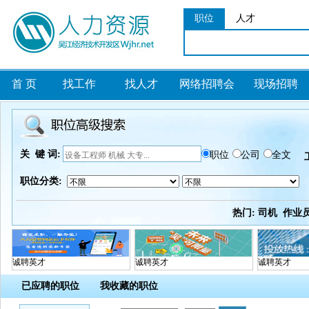
职位
人才
首 页
找工作
找人才
网络招聘会
现场招聘
关 键 词:
职位
公司
全文
职位分类:
热门:
司机
作业
诚聘英才
诚聘英才
诚聘英才
已应聘的职位
我收藏的职位