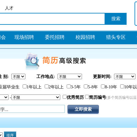
人才
聘会
现场招聘
委托招聘
校园招聘
猎头专区
性 别:
工作地点:
更新时间:
应届毕业生
1年以上
2年以上
3-5年
5-8年
8-10年
10年
-
优秀简历
简历编号
(多个简历编号以逗