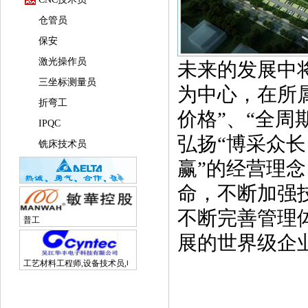
仓管员
保安
激光操作员
未来的发展中
三坐标测量员
为中心，在所
折弯工
价格”、“全周
IPQC
弘扬“博采众
铣床技术员
赢”的经营理
命，不断加强技
不断完善管理
普工
展的世界级企
工艺材料工程师,设备技术员,电子研发工程师